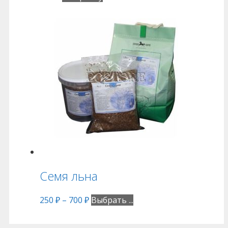
Семя льна
250
₽
–
700
₽
Выбрать ...