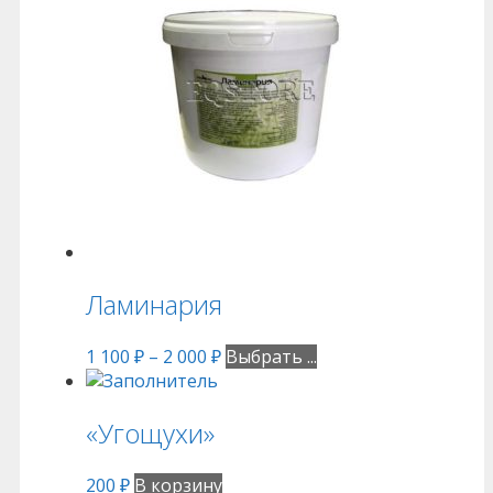
Ламинария
1 100
₽
–
2 000
₽
Выбрать ...
«Угощухи»
200
₽
В корзину