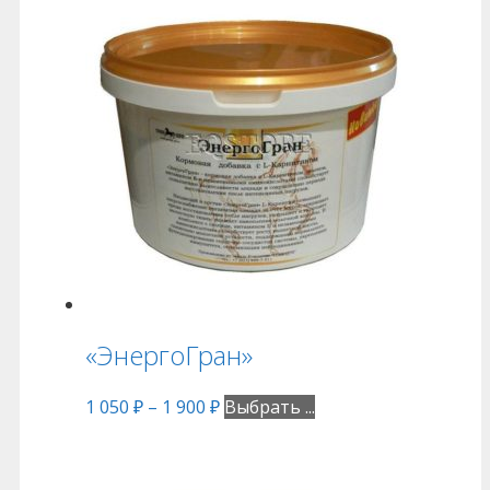
«ЭнергоГран»
1 050
₽
–
1 900
₽
Выбрать ...