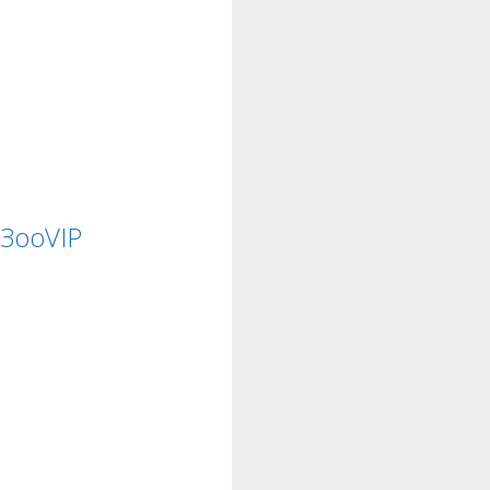
ЗооVIP