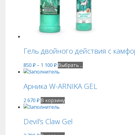
Гель двойного действия с камфо
850
₽
–
1 100
₽
Выбрать ...
Арника W-ARNIKA GEL
2 670
₽
В корзину
Devil’s Claw Gel