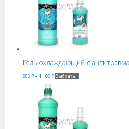
Гель охлаждающий с антитравма
650
₽
–
1 100
₽
Выбрать ...