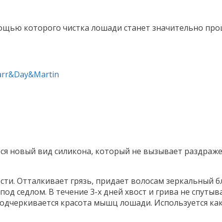
ощью которого чистка лошади станет значительно про
arr&Day&Martin
ся новый вид силикона, который не вызывает раздраже
рсти. Отталкивает грязь, придает волосам зеркальный бл
од седлом. В течение 3-х дней хвост и грива не спутыв
 подчеркивается красота мышц лошади. Используется ка