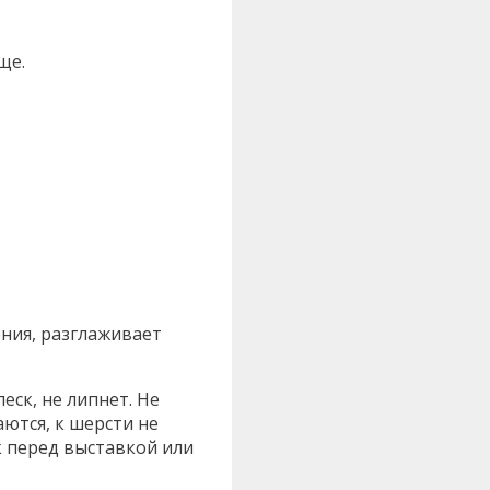
ще.
ния, разглаживает
еск, не липнет. Не
аются, к шерсти не
к перед выставкой или