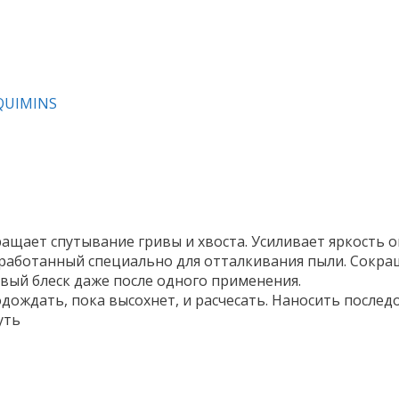
QUIMINS
ращает спутывание гривы и хвоста. Усиливает яркость 
работанный специально для отталкивания пыли. Сокра
ивый блеск даже после одного применения.
дождать, пока высохнет, и расчесать. Наносить послед
уть