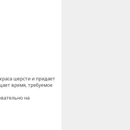
окраса шерсти и придает
щает время, требуемое
овательно на