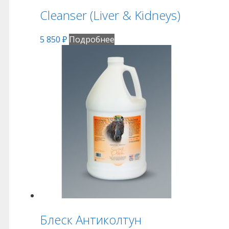
Cleanser (Liver & Kidneys)
5 850
₽
Подробнее
Блеск Антиколтун