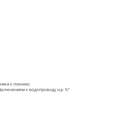
няка к поению;
дключением к водопроводу н.р. ½“