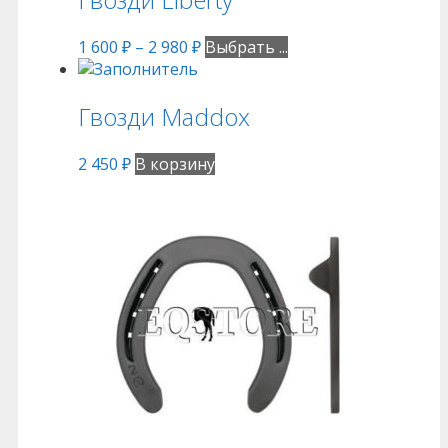
1 600
₽
–
2 980
₽
Выбрать ...
Гвозди Maddox
2 450
₽
В корзину