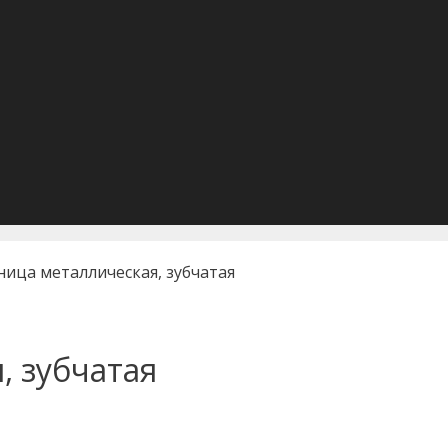
ница металлическая, зубчатая
, зубчатая