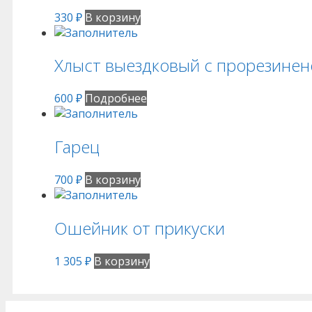
330
₽
В корзину
Хлыст выездковый с прорезинено
600
₽
Подробнее
Гарец
700
₽
В корзину
Ошейник от прикуски
1 305
₽
В корзину