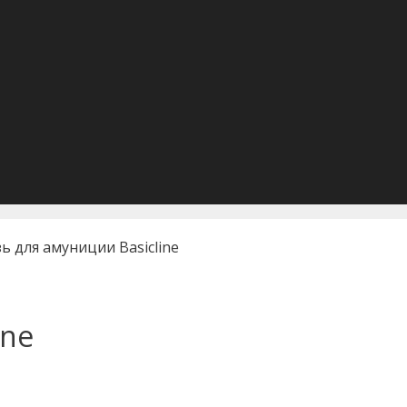
ь для амуниции Basicline
ine