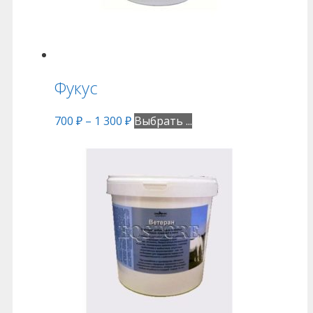
Фукус
700
₽
–
1 300
₽
Выбрать ...