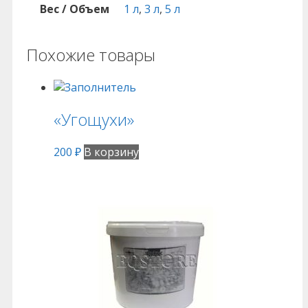
Вес / Объем
1 л
,
3 л
,
5 л
Похожие товары
«Угощухи»
200
₽
В корзину