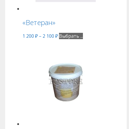
«Ветеран»
1 200
₽
–
2 100
₽
Выбрать ...