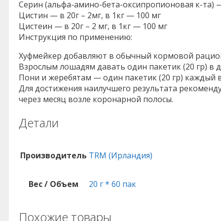
Серин (альфа-амино-бета-оксипропионовая к-та) — в
Цистин — в 20г – 2мг, в 1кг — 100 мг
Цистеин — в 20г – 2 мг, в 1кг — 100 мг
Инструкция по применению:
Хуфмейкер добавляют в обычный кормовой рацио
Взрослым лошадям давать один пакетик (20 гр) в д
Пони и жеребятам — один пакетик (20 гр) каждый 
Для достижения наилучшего результата рекомендуе
через месяц возле коронарной полосы.
Детали
Производитель
TRM (Ирландия)
Вес / Объем
20 г * 60 пак
Похожие товары