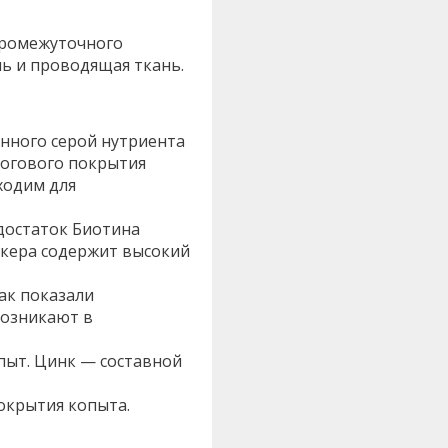
 промежуточного
нь и проводящая ткань.
нного серой нутриента
рогового покрытия
ходим для
едостаток Биотина
йкера содержит высокий
ак показали
возникают в
пыт. Цинк — составной
окрытия копыта.