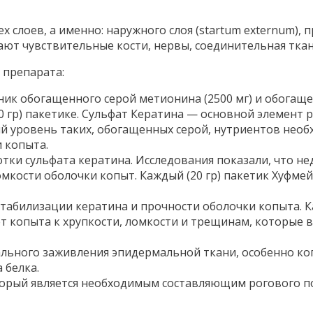
 слоев, а именно: наружного слоя (startum externum),
вают чувствительные кости, нервы, соединительная тка
 препарата:
ик обогащенного серой метионина (2500 мг) и обогаще
0 гр) пакетике. Сульфат Кератина — основной элемент 
й уровень таких, обогащенных серой, нутриентов необ
 копыта.
отки сульфата кератина. Исследования показали, что н
омкости оболочки копыт. Каждый (20 гр) пакетик Хуфме
стабилизации кератина и прочности оболочки копыта. К
ет копыта к хрупкости, ломкости и трещинам, которые 
ального заживления эпидермальной ткани, особенно ко
 белка.
торый является необходимым составляющим рогового п