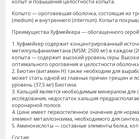
копыт и повышения целостности копыта.
Копыто — ороговевшая оболочка, состоящая из трех
(medium) и внутреннего (internum). Копыта покры
Преимущества Хуфмейкера — обогащенного серой
1. Хуфмейкер содержит концентрированный источн
метилсульфанилметана (MSM; 2500 мг) в каждом (2
копыта — содержит высокий уровень серы. Высоки
оптимального ороговения и целостности оболочки
2. Биотин (витамин Н) также необходим для выраб
может стать одной из главных причин трещин и л
уровень (37,5 мг) Биотина.
3. Кальций является необходимым минералом для 
исследования, недостаток кальция предрасполага
коронарной полосе.
4. Цинк имеет первостепенное значение для норм
элемент металлоэнзима, необходимого для синтеза
5. Аминокислоты — составные элементы белка, ко
Состав: