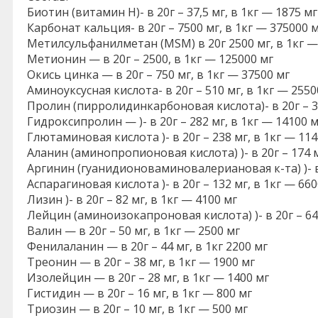
Биотин (витамин Н)- в 20г – 37,5 мг, в 1кг — 1875 мг
Карбонат кальция- в 20г – 7500 мг, в 1кг — 375000 
Метилсульфанилметан (MSM) в 20г 2500 мг, в 1кг —
Метионин — в 20г – 2500, в 1кг — 125000 мг
Окись цинка — в 20г – 750 мг, в 1кг — 37500 мг
Аминоуксусная кислота- в 20г – 510 мг, в 1кг — 2550
Пролин (пирролидинкарбоновая кислота)- в 20г – 36
Гидроксипролин — )- в 20г – 282 мг, в 1кг — 14100 м
Глютаминовая кислота )- в 20г – 238 мг, в 1кг — 114
Аланин (аминопропионовая кислота) )- в 20г – 174 м
Аргинин (гуанидионоваминовалериановая к-та) )- в 
Аспарагиновая кислота )- в 20г – 132 мг, в 1кг — 660
Лизин )- в 20г – 82 мг, в 1кг — 4100 мг
Лейцин (аминоизокапроновая кислота) )- в 20г – 64 
Валин — в 20г – 50 мг, в 1кг — 2500 мг
Фенилаланин — в 20г – 44 мг, в 1кг 2200 мг
Треонин — в 20г – 38 мг, в 1кг — 1900 мг
Изолейцин — в 20г – 28 мг, в 1кг — 1400 мг
Гистидин — в 20г – 16 мг, в 1кг — 800 мг
Триозин — в 20г – 10 мг, в 1кг — 500 мг