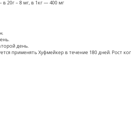
 20г – 8 мг, в 1кг — 400 мг
н.
ень.
второй день.
тся применять Хуфмейкер в течение 180 дней. Рост ко