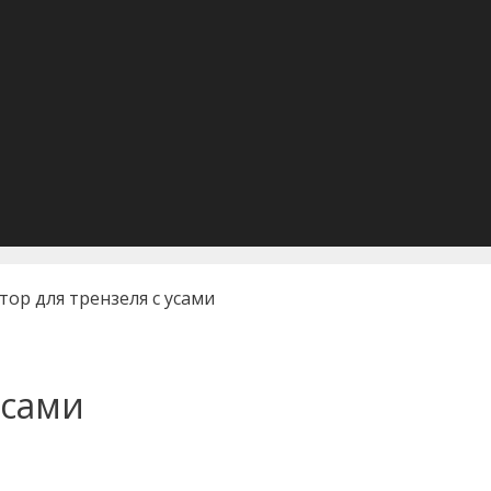
тор для трензеля с усами
усами