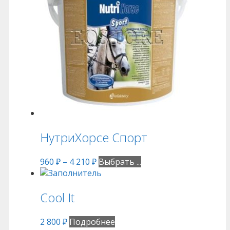
НутриХорсе Спорт
960
₽
–
4 210
₽
Выбрать ...
Cool It
2 800
₽
Подробнее